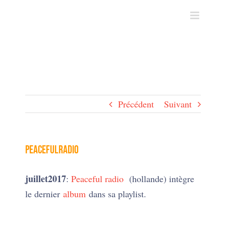
Skip
to
content
Précédent
Suivant
PeacefulRadio
juillet2017
:
Peaceful radio
(hollande) intègre
le dernier
album
dans sa playlist.