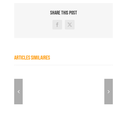
SHARE THIS POST
Facebook
X
Articles similaires
Quand
les
sons
radio
épousent
plenitude
les
images