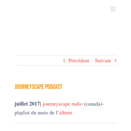
Skip
to
content
Précédent
Suivant
Journeyscape podcast
juillet 2017|
journeyscape radio
(canada)-
playlist du mois de l’
album