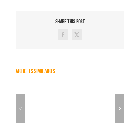
SHARE THIS POST
Facebook
X
Articles similaires
Quand
les
sons
radio
épousent
plenitude
les
images