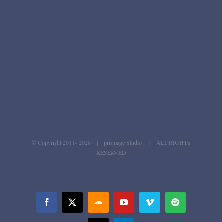
© Copyright 2011-
2026 | prismage Studio | ALL RIGHTS
RESERVED
Facebook
X
SoundCloud
YouTube
Vimeo
Spotify