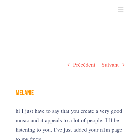
Skip
to
content
Précédent
Suivant
Melanie
hi I just have to say that you create a very good
music and it appeals to a lot of people. I’ll be
listening to you, I’ve just added your n1m page
to my faves.