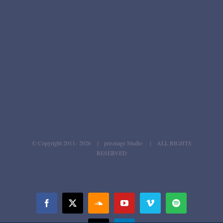
© Copyright 2011-
2026 | prismage Studio | ALL RIGHTS
RESERVED
Facebook
X
SoundCloud
YouTube
Vimeo
Spotify