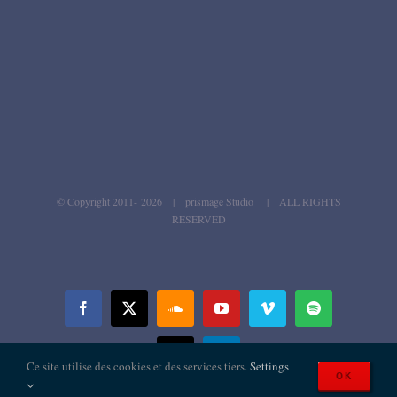
© Copyright 2011-
2026 | prismage Studio | ALL RIGHTS
RESERVED
Facebook
X
SoundCloud
YouTube
Vimeo
Spotify
Email
LinkedIn
Ce site utilise des cookies et des services tiers.
Settings
OK