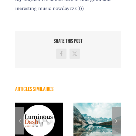
ineresting music nowdayzzz )))
SHARE THIS POST
Facebook
X
Articles similaires
une
chronique :
sible
synth&sequences