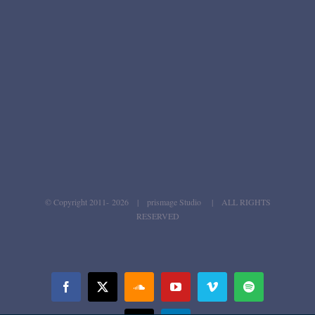
© Copyright 2011-
2026 | prismage Studio | ALL RIGHTS
RESERVED
Facebook
X
SoundCloud
YouTube
Vimeo
Spotify