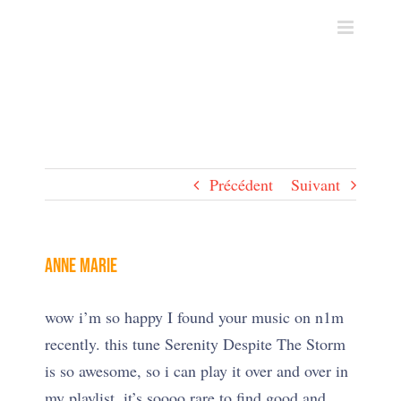
Skip
to
content
Précédent
Suivant
Anne Marie
wow i’m so happy I found your music on n1m
recently. this tune Serenity Despite The Storm
is so awesome, so i can play it over and over in
my playlist. it’s soooo rare to find good and