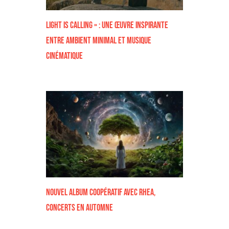
Light Is Calling » : Une Œuvre inspirante
Entre Ambient Minimal et Musique
Cinématique
nouvel album coopératif avec Rhea,
concerts en automne