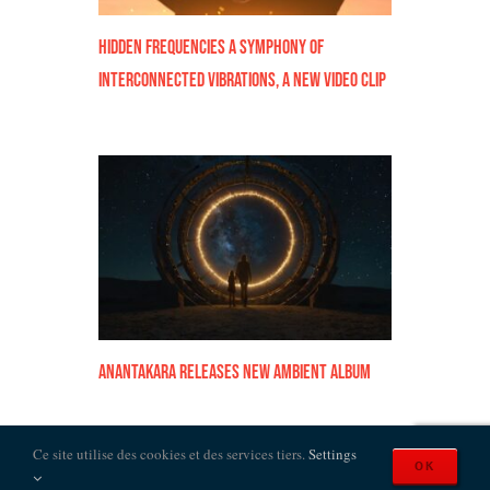
Hidden Frequencies a symphony of
interconnected vibrations, a new video clip
Anantakara Releases New Ambient Album
Ce site utilise des cookies et des services tiers.
Settings
OK